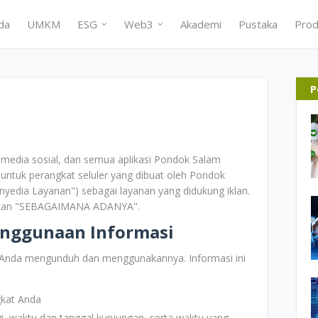
da
UMKM
ESG
Web3
Akademi
Pustaka
Prod
P
b, media sosial, dan semua aplikasi Pondok Salam
) untuk perangkat seluler yang dibuat oleh Pondok
nyedia Layanan") sebagai layanan yang didukung iklan.
nakan "SEBAGAIMANA ADANYA".
nggunaan Informasi
 Anda mengunduh dan menggunakannya. Informasi ini
gkat Anda
i, waktu dan tanggal kunjungan, serta waktu yang