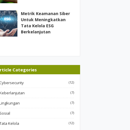
Metrik Keamanan Siber
Untuk Meningkatkan
Tata Kelola ESG
Berkelanjutan
rticle Categories
Cybersecurity
(12)
Keberlanjutan
(7)
Lingkungan
(7)
Sosial
(7)
Tata Kelola
(12)